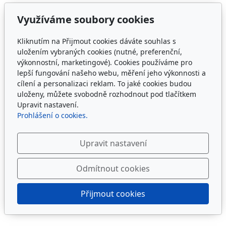
PO: 9:00 - 18:00 hod.
Využíváme soubory cookies
ÚT: 9:00 - 15:00 hod.
ST: 9:00 - 18:00 hod.
Kliknutím na Přijmout cookies dáváte souhlas s
ČT: 9.00 - 18:00 hod.
uložením vybraných cookies (nutné, preferenční,
PÁ: 9:00 - 15:30 hod.
výkonnostní, marketingové). Cookies používáme pro
lepší fungování našeho webu, měření jeho výkonnosti a
cílení a personalizaci reklam. To jaké cookies budou
uloženy, můžete svobodně rozhodnout pod tlačítkem
Upravit nastavení.
Prohlášení o cookies.
Upravit nastavení
Odmítnout cookies
Přijmout cookies