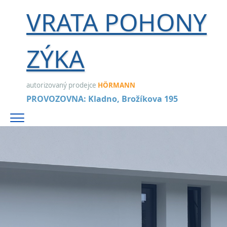
VRATA POHONY
ZÝKA
autorizovaný prodejce
HÖRMANN
PROVOZOVNA: Kladno, Brožíkova 195
Menu