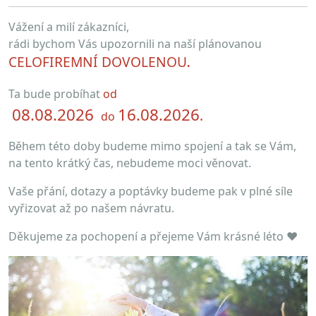
Vážení a milí zákazníci,
rádi bycho
m Vás upozornili na naší plánovanou
CELOFIREMNÍ DOVOLENOU
.
Ta bude probíhat
od
0
8
.
0
8.2026
16.
0
8.2026
.
do
Během této doby budeme mimo spojení a tak se Vám,
na tento krátký čas, nebudeme moci věnovat.
Vaše přání, dotazy a poptávky budeme pak v plné síle
vyřizovat až po našem návratu.
Děkujeme za pochopení a přejeme Vám krásné léto ♥