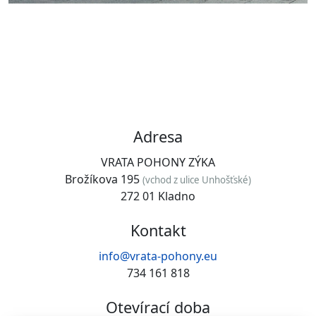
Adresa
VRATA POHONY ZÝKA
Brožíkova 195
(vchod z ulice Unhošťské)
272 01 Kladno
Kontakt
info@vrata-pohony.eu
734 161 818
Otevírací doba