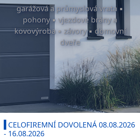
garážová a průmyslová vrata ▪
pohony ▪ vjezdové brány a
kovovýroba ▪ závory ▪ domovní
dveře
I
CELOFIREMNÍ DOVOLENÁ 0
8.08.2026
- 16.08.2026