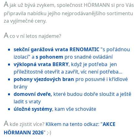
A
jak už bývá zvykem, společnost HÖRMANN si pro Vás
připravila nabídku jejího nejprodávanějšího sortimentu
za vyjímečné ceny.
A
co v ní letos najdeme?
sekční garážová vrata RENOMATIC
"s pořádnou
izolací" a
s pohonem
pro snadné ovládání
výklopná vrata BERRY
, když je potřeba jen
příležitostně otevřít a zavřít, víc není potřeba...
pohony vjezdových bran
pro posuvné i křídlové
brány
domovní dveře,
které budou dobře sloužit a ještě
ladit s vraty
úložné systémy
, kam vše schováte
A
kde zjistit více?
Klikem na tento odkaz: "
AKCE
HÖRMANN 2026
"
;-)