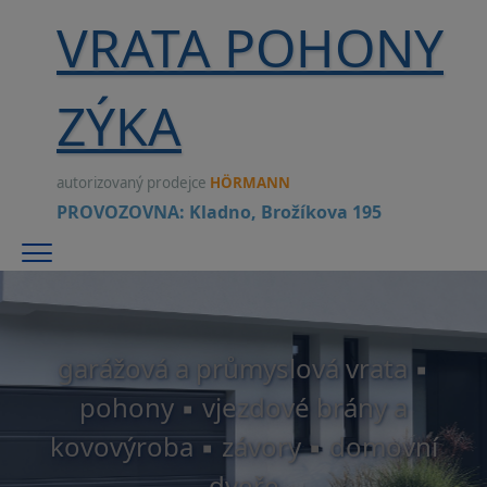
VRATA POHONY
ZÝKA
autorizovaný prodejce
HÖRMANN
PROVOZOVNA: Kladno, Brožíkova 195
Menu
garážová a průmyslová vrata ▪
pohony ▪ vjezdové brány a
kovovýroba ▪ závory ▪ domovní
dveře