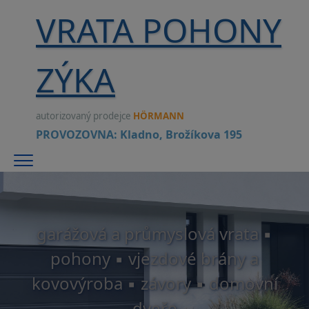
VRATA POHONY
ZÝKA
autorizovaný prodejce
HÖRMANN
PROVOZOVNA: Kladno, Brožíkova 195
Menu
garážová a průmyslová vrata ▪
pohony ▪ vjezdové brány a
kovovýroba ▪ závory ▪ domovní
dveře