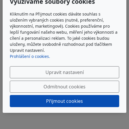
Využíváme soubory cookies
PO: 9:00 - 18:00 hod.
ÚT: 9:00 - 15:00 hod.
Kliknutím na Přijmout cookies dáváte souhlas s
ST: 9:00 - 18:00 hod.
uložením vybraných cookies (nutné, preferenční,
ČT: 9.00 - 18:00 hod.
výkonnostní, marketingové). Cookies používáme pro
PÁ: 9:00 - 15:30 hod.
lepší fungování našeho webu, měření jeho výkonnosti a
cílení a personalizaci reklam. To jaké cookies budou
uloženy, můžete svobodně rozhodnout pod tlačítkem
Upravit nastavení.
Prohlášení o cookies.
Upravit nastavení
Odmítnout cookies
Přijmout cookies