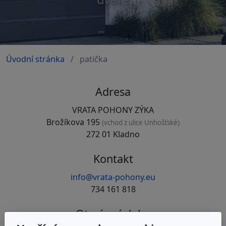
Úvodní stránka
patička
Adresa
VRATA POHONY ZÝKA
Brožíkova 195
(vchod z ulice Unhošťské)
272 01 Kladno
Kontakt
info@vrata-pohony.eu
734 161 818
Otevírací doba